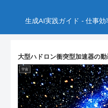
生成AI実践ガイド - 仕
大型ハドロン衝突型加速器の動
宇宙