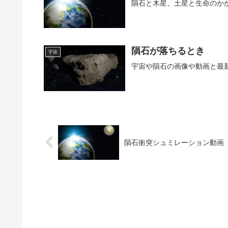
隕石と木星、土星と生命のか
隕石が落ちるとき
宇宙
宇宙や隕石の画像や動画と最
隕石衝突シュミレーション動画