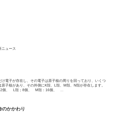
新ニュース
だけ電子が存在し、その電子は原子核の周りを回っており、いくつ
は原子核があり、その外側にK殻、L殻、M殻、N殻が存在します。
個、 L殻；8個、 M殻：16個、 ...
命のかかわり