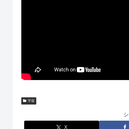
宇宙
シ
X