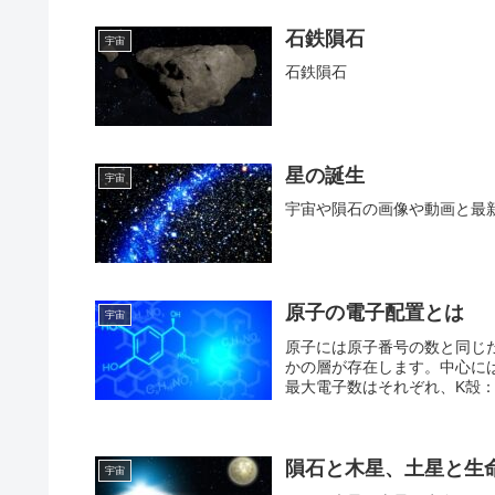
石鉄隕石
宇宙
石鉄隕石
星の誕生
宇宙
宇宙や隕石の画像や動画と最
原子の電子配置とは
宇宙
原子には原子番号の数と同じ
かの層が存在します。中心に
最大電子数はそれぞれ、K殻：2
隕石と木星、土星と生
宇宙