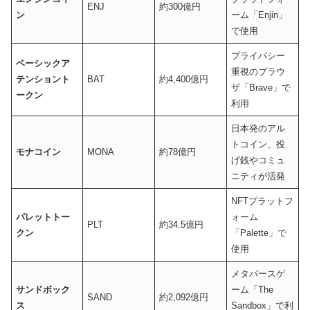
ENJ
約300億円
ン
ーム「Enjin」
で使用
プライバシー
ベーシックア
重視のブラウ
テンショント
BAT
約4,400億円
ザ「Brave」で
ークン
利用
日本発のアル
トコイン、投
モナコイン
MONA
約78億円
げ銭やコミュ
ニティが活発
NFTプラットフ
パレットトー
ォーム
PLT
約34.5億円
クン
「Palette」で
使用
メタバースゲ
サンドボック
ーム「The
SAND
約2,092億円
ス
Sandbox」で利