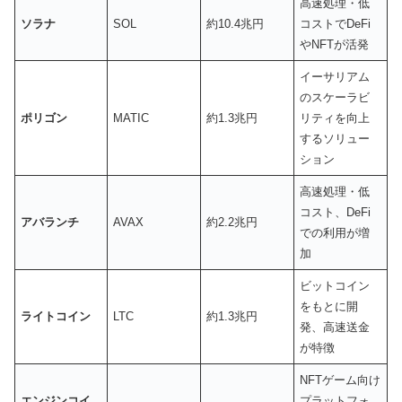
高速処理・低
ソラナ
SOL
約10.4兆円
コストでDeFi
やNFTが活発
イーサリアム
のスケーラビ
ポリゴン
MATIC
約1.3兆円
リティを向上
するソリュー
ション
高速処理・低
コスト、DeFi
アバランチ
AVAX
約2.2兆円
での利用が増
加
ビットコイン
をもとに開
ライトコイン
LTC
約1.3兆円
発、高速送金
が特徴
NFTゲーム向け
エンジンコイ
プラットフォ