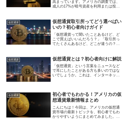
高まっています。アメリカの調査では、
成人の17%が暗号資産を利用または投資
した経験があるとの結果も出ています。
暗号資産の中でも、「ビットコイン」
「アルトコイン」「ミームコイン」とい
仮想通貨取引所ってどう選べばい
仮想通貨
う3つの種類がよく話題に...
いの？初心者向けガイド
「仮想通貨って聞いたことあるけど、ど
こで買えばいいんだろう？」「取引所っ
てたくさんあるけど、どこが違うの？」
そんな疑問をお持ちの初心者の方向け
に、代表的な仮想通貨取引所5社
（Coincheck、GMOコイン、SBI VCトレ
仮想通貨とは？初心者向けに解説
仮想通貨
ード、bitba...
「仮想通貨」という言葉をニュースなど
で耳にしたことがある方も多いのではな
いでしょうか。これは、インターネット
上でやり取りされるデジタル通貨の一種
です。日本円や米ドルのような法定通貨
とは異なり、特定の国や機関が管理して
いません。近年では「暗号...
初心者でもわかる！アメリカの仮
仮想通貨
想通貨最新情報まとめ
こんにちは！今回は、アメリカの仮想通
貨市場の最新トピックを、初心者でもわ
かりやすいようにまとめてみました。ト
ランプ大統領の再選やビットコインETF
の承認、DeFiやNFTなど、いまアメリカ