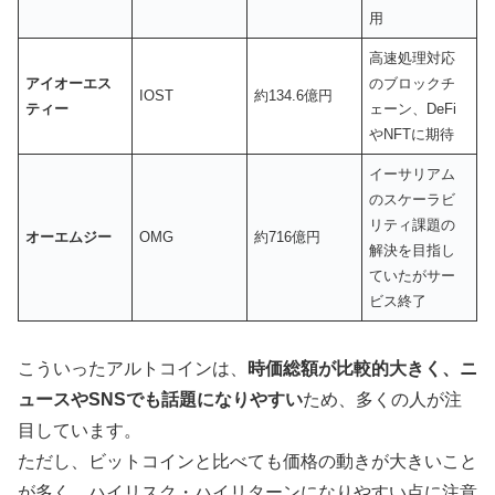
用
高速処理対応
アイオーエス
のブロックチ
IOST
約134.6億円
ティー
ェーン、DeFi
やNFTに期待
イーサリアム
のスケーラビ
リティ課題の
オーエムジー
OMG
約716億円
解決を目指し
ていたがサー
ビス終了
こういったアルトコインは、
時価総額が比較的大きく、ニ
ュースやSNSでも話題になりやすい
ため、多くの人が注
目しています。
ただし、ビットコインと比べても価格の動きが大きいこと
が多く、ハイリスク・ハイリターンになりやすい点に注意