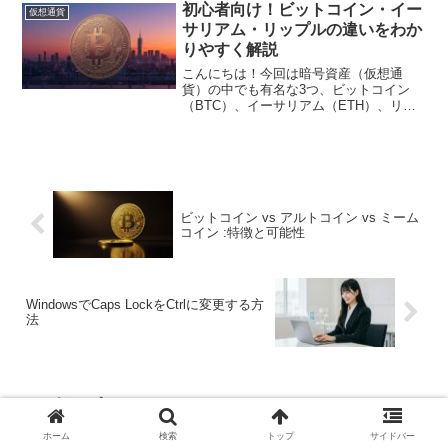
の仮想通貨業界で注目されているポイン
初心者向け！ビットコイン・イー
仮想通貨
トを一緒に見てい...
サリアム・リップルの違いをわか
りやすく解説
こんにちは！今回は暗号資産（仮想通
貨）の中でも有名な3つ、ビットコイン
（BTC）、イーサリアム（ETH）、リッ
プル（XRP）の違いについて説明しま
す。それぞれの特徴や使われ方、時価総
額、将来性、メリット・デメリットなど
を初心者の方でもわかり...
ビットコイン vs アルトコイン vs ミーム
コイン :特徴と可能性
WindowsでCaps LockをCtrlに変更する方
法
コメント
ホーム
検索
トップ
サイドバー