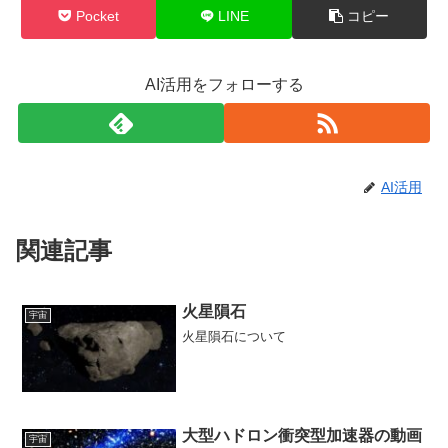
Pocket
LINE
コピー
AI活用をフォローする
AI活用
関連記事
火星隕石
宇宙
火星隕石について
大型ハドロン衝突型加速器の動画
宇宙