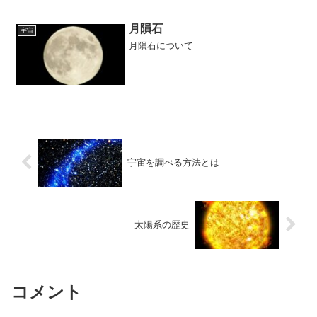
部地殻やマントルの主要構成鉱物。隕石
にも普通に存在する鉱物。肉眼で見た時
に、Mgに富むと薄い黄緑色やオリーブ色
月隕石
宇宙
に、Feに...
月隕石について
宇宙を調べる方法とは
太陽系の歴史
コメント