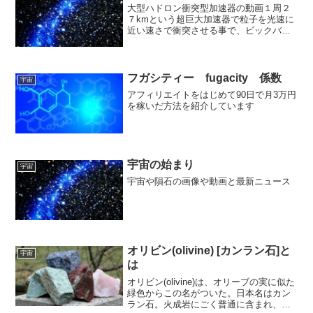
大型ハドロン衝突型加速器の動画１周２
７kmという超巨大加速器で粒子を光速に
近い速さで衝突させる事で、ビックバン
に近いエネルギーを生み出し、ビックバ
ン直後の宇宙の解明を志す。あまりにも
巨大なエネルギーのために、ブラックホ
ールができて地球が滅亡...
フガシティー fugacity 係数
宇宙
アフィリエイトをはじめて90日で月3万円
を稼いだ方法を紹介しています
宇宙の始まり
宇宙
宇宙や隕石の画像や動画と最新ニュース
オリビン(olivine) [カンラン石]と
宇宙
は
オリビン(olivine)は、オリーブの実に似た
緑色からこの名がついた。日本名はカン
ラン石。火成岩にごく普通に含まれ、下